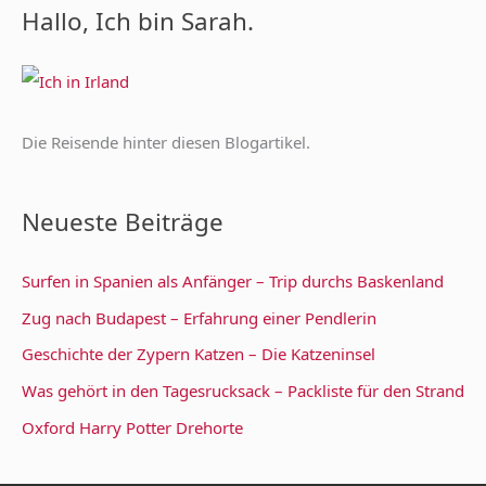
Hallo, Ich bin Sarah.
h
e
n
n
Die Reisende hinter diesen Blogartikel.
a
c
Neueste Beiträge
h
:
Surfen in Spanien als Anfänger – Trip durchs Baskenland
Zug nach Budapest – Erfahrung einer Pendlerin
Geschichte der Zypern Katzen – Die Katzeninsel
Was gehört in den Tagesrucksack – Packliste für den Strand
Oxford Harry Potter Drehorte