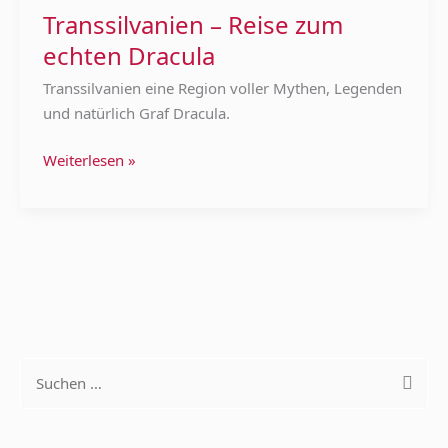
echten
Transsilvanien – Reise zum
Dracula
echten Dracula
Transsilvanien eine Region voller Mythen, Legenden
und natürlich Graf Dracula.
Weiterlesen »
S
u
c