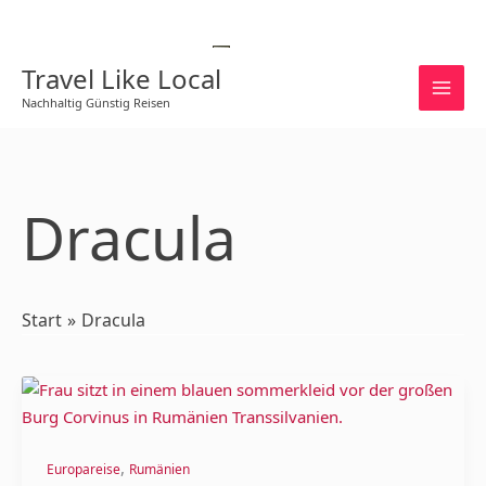
Zum
Inhalt
Deutsch
springen
Travel Like Local
Nachhaltig Günstig Reisen
Dracula
Start
Dracula
Transsilvanien
–
Reise
,
zum
Europareise
Rumänien