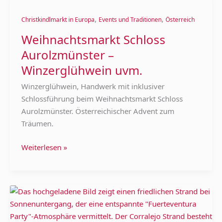
Schloss
,
,
Aurolzmünster
Christkindlmarkt in Europa
Events und Traditionen
Österreich
–
Weihnachtsmarkt Schloss
Winzerglühwein
Aurolzmünster –
uvm.
Winzerglühwein uvm.
Winzerglühwein, Handwerk mit inklusiver
Schlossführung beim Weihnachtsmarkt Schloss
Aurolzmünster. Österreichischer Advent zum
Träumen.
Weiterlesen »
Party
auf
Fuerteventura