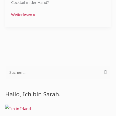
Cocktail in der Hand?
Weiterlesen »
S
u
c
Hallo, Ich bin Sarah.
h
e
n