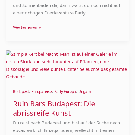
und Sonnenbaden da, dann warst du noch nicht auf
einer richtigen Fuerteventura Party.
Weiterlesen »
Ruin
Bars
Budapest:
Die
abrissreife
,
,
,
Kunst
Budapest
Europareise
Party Europa
Ungarn
Ruin Bars Budapest: Die
abrissreife Kunst
Du reist nach Budapest und bist auf der Suche nach
etwas wirklich Einzigartigem, vielleicht mit einem