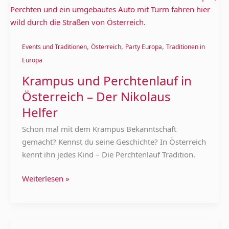
und
Perchtenlauf
in
,
,
,
Österreich
Events und Traditionen
Österreich
Party Europa
Traditionen in
–
Europa
Der
Krampus und Perchtenlauf in
Nikolaus
Österreich – Der Nikolaus
Helfer
Helfer
Schon mal mit dem Krampus Bekanntschaft
gemacht? Kennst du seine Geschichte? In Österreich
kennt ihn jedes Kind – Die Perchtenlauf Tradition.
Weiterlesen »
Weihnachtsmarkt