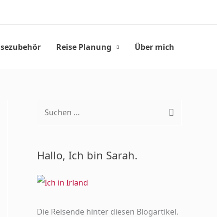
Suchen
isezubehör
Reise Planung
Über mich
S
u
c
Hallo, Ich bin Sarah.
h
e
n
n
Die Reisende hinter diesen Blogartikel.