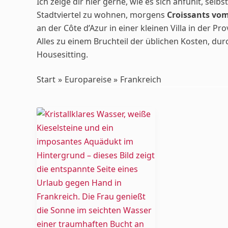
Ich zeige dir hier gerne, wie es sich anfühlt, selbs
Stadtviertel zu wohnen, morgens
Croissants vom
an der Côte d’Azur in einer kleinen
Villa in der Pr
Alles zu einem Bruchteil der üblichen Kosten, dur
Housesitting
.
Start
Europareise
Frankreich
Urlaub
gegen
Hand
in
Frankreich
–
Housesitting
am