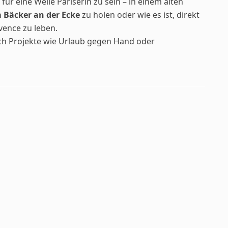
t für eine Weile Pariserin zu sein – in einem alten
 Bäcker an der Ecke
zu holen oder wie es ist, direkt
ovence
zu leben.
ch Projekte wie
Urlaub gegen Hand oder