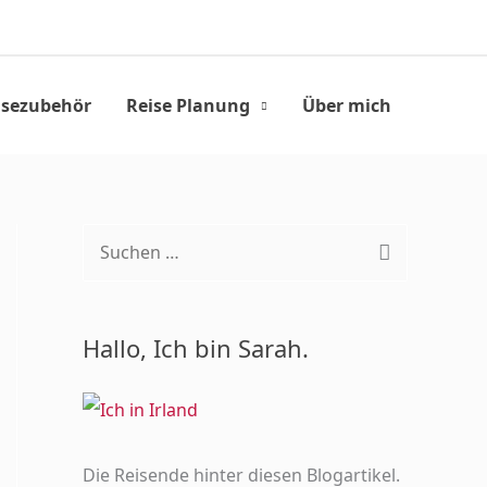
Suchen
isezubehör
Reise Planung
Über mich
S
u
c
Hallo, Ich bin Sarah.
h
e
n
n
Die Reisende hinter diesen Blogartikel.