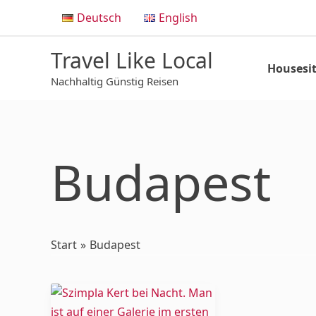
Zum
Deutsch
English
Inhalt
springen
Travel Like Local
Housesit
Nachhaltig Günstig Reisen
Budapest
Start
Budapest
Ruin