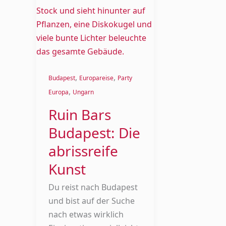
Bars
Budapest:
Die
abrissreife
Kunst
,
,
Budapest
Europareise
Party
,
Europa
Ungarn
Ruin Bars
Budapest: Die
abrissreife
Kunst
Du reist nach Budapest
und bist auf der Suche
nach etwas wirklich