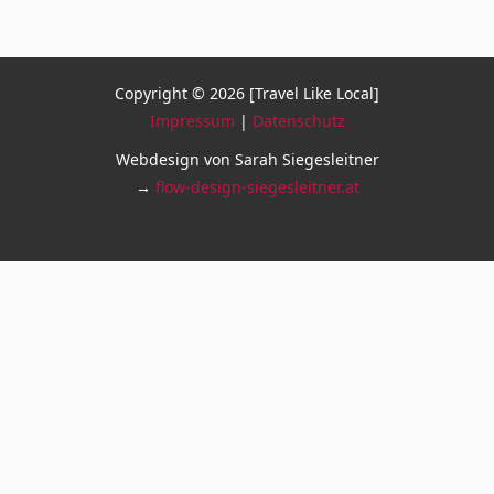
Copyright © 2026 [Travel Like Local]
Impressum
|
Datenschutz
Webdesign von Sarah Siegesleitner
→
flow-design-siegesleitner.at